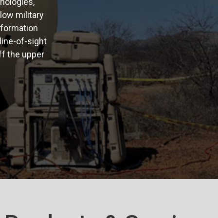
nologies,
low military
information
line-of-sight
ff the upper