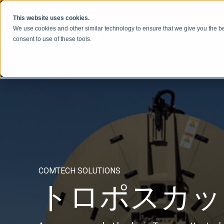
本文へスキップ
This website uses cookies.
We use cookies and other similar technology to ensure that we give you the be
consent to use of these tools.
COMTECH SOLUTIONS
トロポスカッ