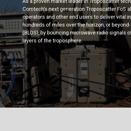
As a proven market leader in Troposcatter tech
Comtech’s next generation Troposcatter FoS al
operators and other end users to deliver vital 
hundreds of miles over the horizon, or beyond-
(BLOS), by bouncing microwave radio signals o
layers of the troposphere.