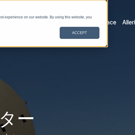
st experience on our website. By using this website, you
Satellite & Space
Alle
ACCEPT
ター