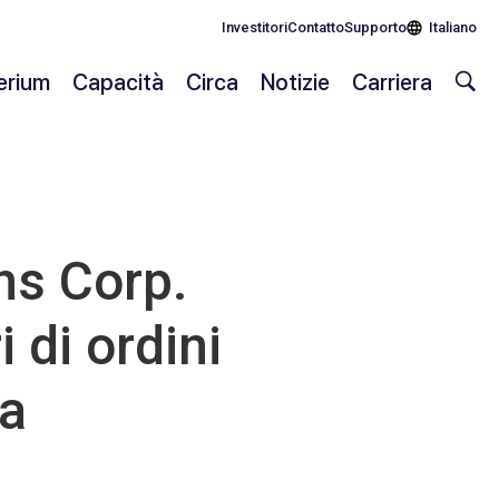
Investitori
Contatto
Supporto
Italiano
lerium
Capacità
Circa
Notizie
Carriera
s Corp.
i di ordini
ra