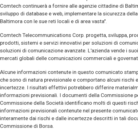
Comtech continuerà a fornire alle agenzie cittadine di Baltimo
sviluppo di database e web, implementare la sicurezza della r
Baltimora con le sue reti locali e di area vasta".
Comtech Telecommunications Corp. progetta, sviluppa, pr
prodotti, sistemi e servizi innovativi per soluzioni di comun
soluzioni di comunicazione avanzate. L'azienda vende i suoi 
mercati globali delle comunicazioni commerciali e governat
Alcune informazioni contenute in questo comunicato stamp
che sono di natura previsionale e comportano alcuni rischi e 
incertezze. I risultati effettivi potrebbero differire material
informazioni previsionali. I documenti della Commissione per
Commissione della Società identificano molti di questi risch
informazioni previsionali contenute nel presente comunicat
interamente dai rischi e dalle incertezze descritti in tali do
Commissione di Borsa.