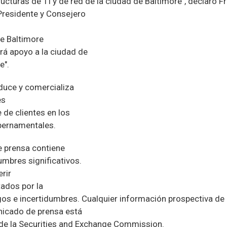
ucturas de TI y de red de la ciudad de Baltimore", declaró F
 Presidente y Consejero
h
e Baltimore
rá apoyo a la ciudad de
e".
duce y comercializa
es
de clientes en los
bernamentales.
 prensa contiene
umbres significativos.
rir
ados por la
gos e incertidumbres. Cualquier información prospectiva de
nicado de prensa está
de la Securities and Exchange Commission.