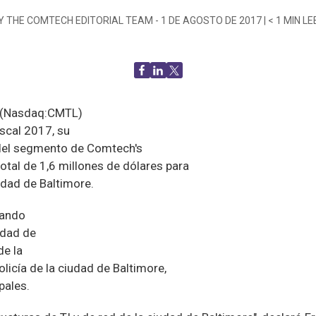
Y THE COMTECH EDITORIAL TEAM -
1 DE AGOSTO DE 2017
|
< 1
MIN LE
 (Nasdaq:CMTL)
iscal 2017, su
del segmento de Comtech's
tal de 1,6 millones de dólares para
dad de Baltimore.
nando
udad de
de la
licía de la ciudad de Baltimore,
pales.