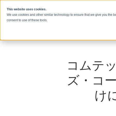
本文へスキップ
This website uses cookies.
We use cookies and other similar technology to ensure that we give you the be
consent to use of these tools.
コムテ
ズ・コ
け