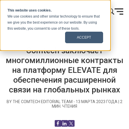
Skip to content
This website uses cookies.
We use cookies and other similar technology to ensure that
we give you the best experience on our website. By using
this website, you consent to use of these tools.
Главная
Блог (Сигналы)
Пресс-релизы
ACCEPT
Comtech заключает
многомиллионные контракты
на платформу ELEVATE для
обеспечения расширенной
связи на глобальных рынках
BY THE COMTECH EDITORIAL TEAM -
13 МАРТА 2023 ГОДА
|
2
МИН. ЧТЕНИЯ