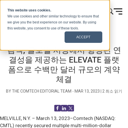
콘텐츠로 건너뛰기
This website uses cookies.
We use cookies and other similar technology to ensure that
we give you the best experience on our website. By using
this website, you consent to use of these tools.
홈
블로그(신호)
보도 자료
ACCEPT
컴텍, 글로벌 시장에서 향상된 연
결성을 제공하는 ELEVATE 플랫
폼으로 수백만 달러 규모의 계약
체결
BY THE COMTECH EDITORIAL TEAM -
MAR 13, 2023
|
2
최소 읽기
MELVILLE, N.Y. –
March 13, 2023–Comtech (NASDAQ:
CMTL) recently secured multiple multi-million-dollar