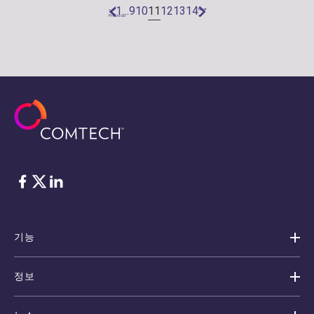
11
1
…
9
10
12
13
14
«
Next
Previous
»
Facebook
Twitter
LinkedIn
기능
정보