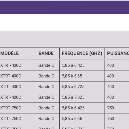
Demande de devis
MODÈLE
BANDE
FRÉQUENCE (GHZ)
PUISSANC
XTRT-400C
Bande C
5,85 à 6,425
400
XTRT-400C
Bande C
5,85 à 6,65
400
XTRT-400C
Bande C
5,85 à 6,725
400
XTRT-400C
Bande C
5,85 à 7,025
400
XTRT-750C
Bande C
5,85 à 6,425
750
XTRT-750C
Bande C
5,85 à 6,65
750