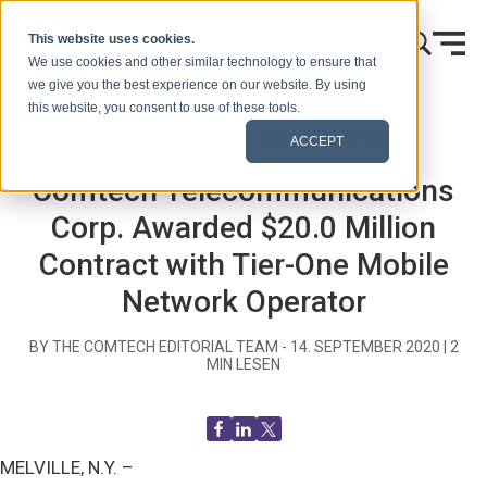
Zum Inhalt springen
This website uses cookies.
We use cookies and other similar technology to ensure that
we give you the best experience on our website. By using
this website, you consent to use of these tools.
Startseite
Blog (Signale)
Mitteilungen an die Presse
ACCEPT
Comtech Telecommunications
Corp. Awarded $20.0 Million
Contract with Tier-One Mobile
Network Operator
BY THE COMTECH EDITORIAL TEAM -
14. SEPTEMBER 2020
|
2
MIN LESEN
MELVILLE, N.Y. –