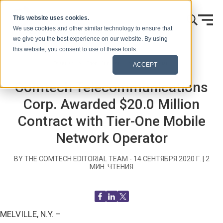
Skip to content
This website uses cookies.
We use cookies and other similar technology to ensure that
we give you the best experience on our website. By using
this website, you consent to use of these tools.
Главная
Блог (Сигналы)
Пресс-релизы
ACCEPT
Comtech Telecommunications
Corp. Awarded $20.0 Million
Contract with Tier-One Mobile
Network Operator
BY THE COMTECH EDITORIAL TEAM -
14 СЕНТЯБРЯ 2020 Г.
|
2
МИН. ЧТЕНИЯ
MELVILLE, N.Y. –