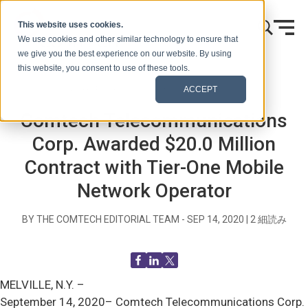
本文へスキップ
This website uses cookies.
We use cookies and other similar technology to ensure that
we give you the best experience on our website. By using
this website, you consent to use of these tools.
ホーム
ブログ（シグナルズ）
プレスリリース
ACCEPT
Comtech Telecommunications
Corp. Awarded $20.0 Million
Contract with Tier-One Mobile
Network Operator
BY THE COMTECH EDITORIAL TEAM -
SEP 14, 2020
|
2
細読み
MELVILLE, N.Y. –
September 14, 2020–
Comtech Telecommunications Corp.