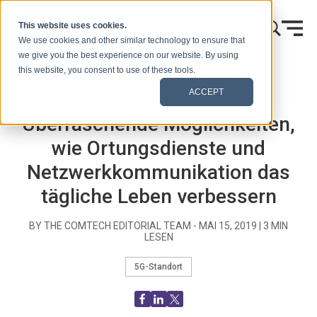
Zum Inhalt springen
This website uses cookies.
We use cookies and other similar technology to ensure that
we give you the best experience on our website. By using
this website, you consent to use of these tools.
Startseite
Blog (Signale)
Blog Post
ACCEPT
Überraschende Möglichkeiten,
wie Ortungsdienste und
Netzwerkkommunikation das
tägliche Leben verbessern
BY THE COMTECH EDITORIAL TEAM -
MAI 15, 2019
|
3
MIN
LESEN
5G-Standort