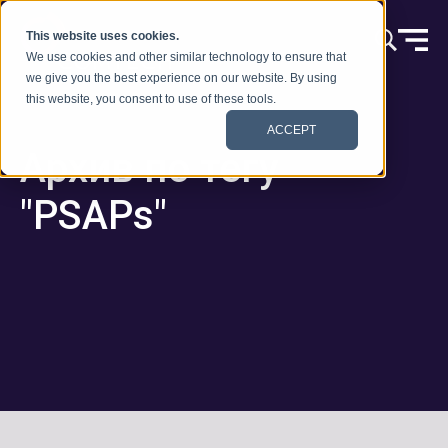
Skip to content
This website uses cookies.
We use cookies and other similar technology to ensure that
we give you the best experience on our website. By using
this website, you consent to use of these tools.
ACCEPT
Архив по тегу
"PSAPs"