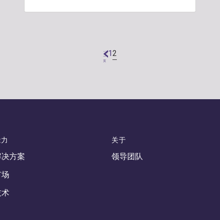
2
1
"上
一
页
能力
关于
解决方案
领导团队
市场
技术