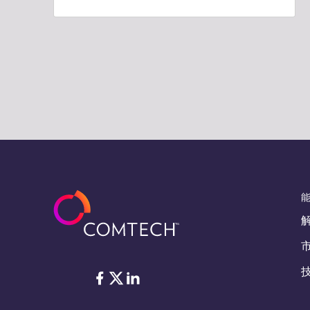
脸书
Twitter
ǞǞǞ