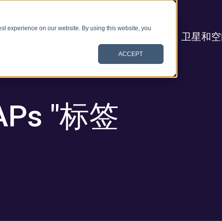
st experience on our website. By using this website, you
卫星和空
ACCEPT
Ps "标签