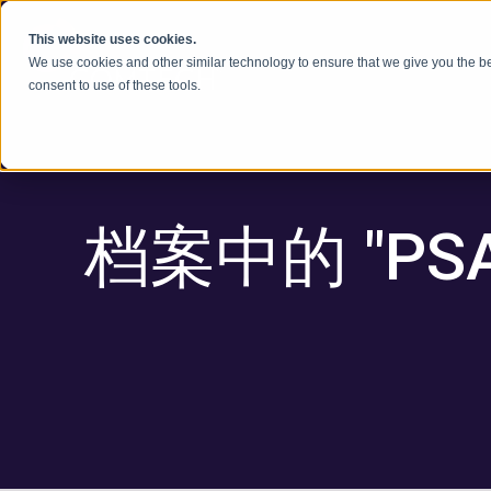
跳到内容
This website uses cookies.
We use cookies and other similar technology to ensure that we give you the be
consent to use of these tools.
档案中的 "PSA