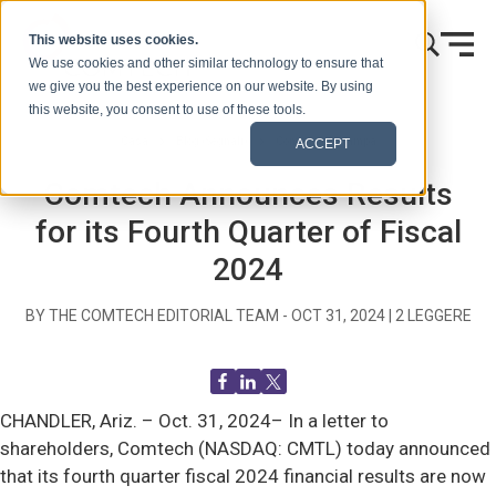
Vai al contenuto
This website uses cookies.
We use cookies and other similar technology to ensure that
we give you the best experience on our website. By using
this website, you consent to use of these tools.
Casa
Blog (Segnali)
Comunicati stampa
ACCEPT
Comtech Announces Results
for its Fourth Quarter of Fiscal
2024
BY THE COMTECH EDITORIAL TEAM -
OCT 31, 2024
|
2
LEGGERE
CHANDLER, Ariz. –
Oct. 31, 2024– In a letter to
shareholders, Comtech (NASDAQ: CMTL) today announced
that its fourth quarter fiscal 2024 financial results are now