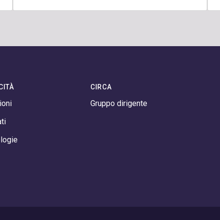
CITÀ
CIRCA
ioni
Gruppo dirigente
ti
logie