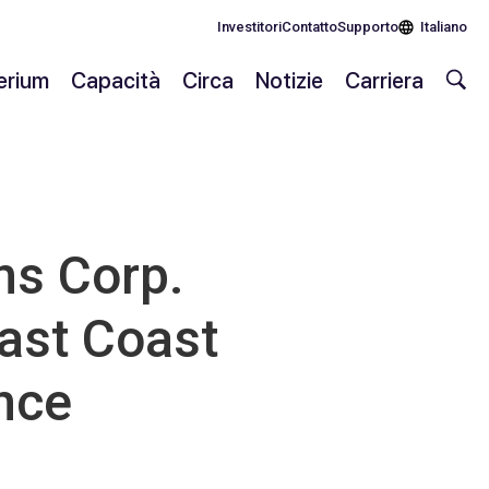
Investitori
Contatto
Supporto
Italiano
lerium
Capacità
Circa
Notizie
Carriera
s Corp.
East Coast
nce