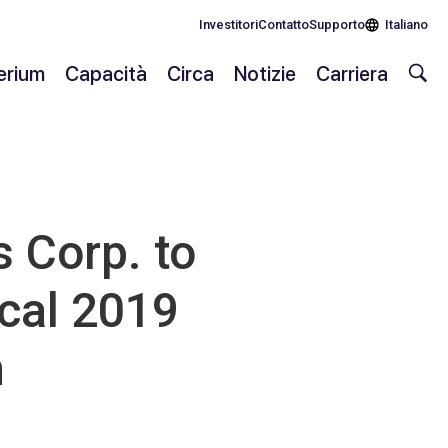
Investitori
Contatto
Supporto
Italiano
lerium
Capacità
Circa
Notizie
Carriera
 Corp. to
cal 2019
h