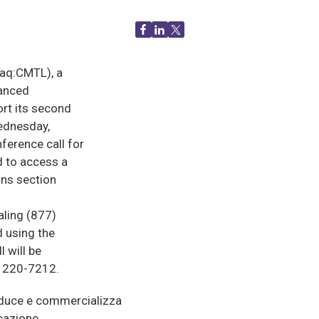
aq:CMTL), a
vanced
ort its second
Wednesday,
ference call for
d to access a
ons section
aling (877)
 using the
 will be
) 220-7212.
oduce e commercializza
icazione