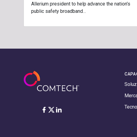
Allerium president to help advance the nation’s
public safety broadband…
CAPA
Soluz
Merca
Tecno
Facebook
Twitter
LinkedIn