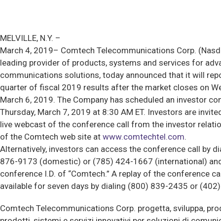
MELVILLE, N.Y. –
March 4, 2019– Comtech Telecommunications Corp. (Nasd
leading provider of products, systems and services for ad
communications solutions, today announced that it will rep
quarter of fiscal 2019 results after the market closes on 
March 6, 2019. The Company has scheduled an investor con
Thursday, March 7, 2019 at 8:30 AM ET. Investors are invite
live webcast of the conference call from the investor relati
of the Comtech web site at
www.comtechtel.com
.
Alternatively, investors can access the conference call by di
876-9173 (domestic) or (785) 424-1667 (international) and
conference I.D. of “Comtech.” A replay of the conference call
available for seven days by dialing (800) 839-2435 or (402
Comtech Telecommunications Corp. progetta, sviluppa, pr
prodotti, sistemi e servizi innovativi per soluzioni di comun