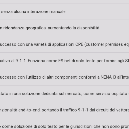
à senza alcuna interazione manuale.
n ridondanza geografica, aumentando la disponibilità.
uccesso con una varietà di applicazioni CPE (customer premises eq
 nativo al 9-1-1. Funziona come ESInet di solo testo per fornire agli 
ccesso con l'utilizzo di altri componenti conformi a NENA i3 all'inte
ato in una soluzione dedicata sul mercato, come servizio ospitato 
ionalità end-to-end, portando il traffico 9-1-1 dai circuiti del vetto
to come soluzione di solo testo per le giurisdizioni che non sono p