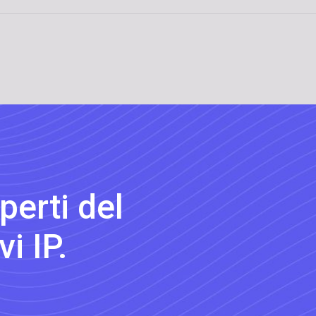
perti del
i IP.