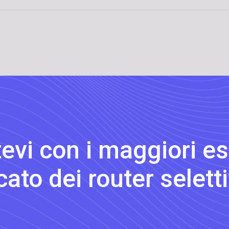
evi con i maggiori es
ato dei router selettiv