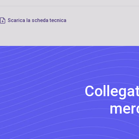
Scarica la scheda tecnica
Collegat
merc