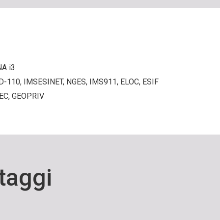
NA i3
 JTD-110, IMSESINET, NGES, IMS911, ELOC, ESIF
PREC, GEOPRIV
taggi