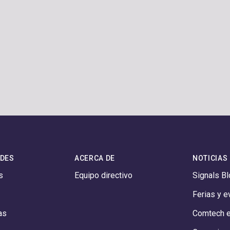
ADES
ACERCA DE
NOTICIAS
s
Equipo directivo
Signals B
Ferias y 
as
Comtech en