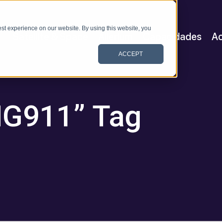
st experience on our website. By using this website, you
Satellite & Space
Allerium
Capacidades
Ac
ACCEPT
“NG911” Tag