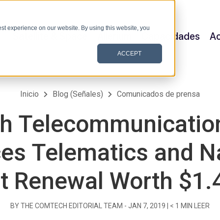
st experience on our website. By using this website, you
Satellite & Space
Allerium
Capacidades
Ac
ACCEPT
Inicio
Blog (Señales)
Comunicados de prensa
h Telecommunication
s Telematics and N
t Renewal Worth $1.4
BY THE COMTECH EDITORIAL TEAM -
JAN 7, 2019
|
< 1
MIN LEER