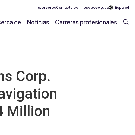
Inversores
Contacte con nosotros
Ayuda
Español
erca de
Noticias
Carreras profesionales
s Corp.
avigation
 Million