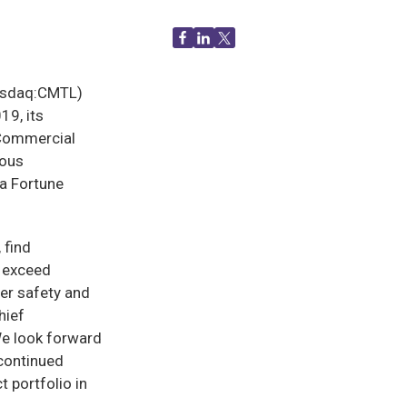
asdaq:CMTL)
19, its
 Commercial
ious
 a Fortune
 find
o exceed
er safety and
hief
e look forward
 continued
 portfolio in