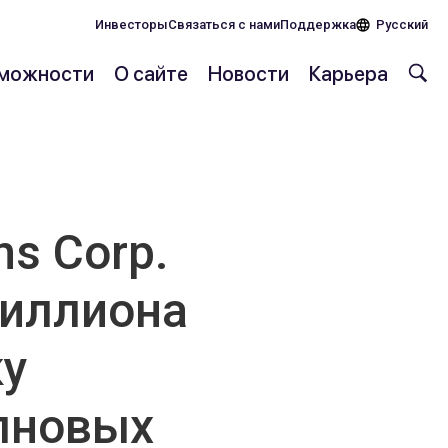
Инвесторы
Связаться с нами
Поддержка
Русский
можности
О сайте
Новости
Карьера
s Corp.
миллиона
ку
лновых