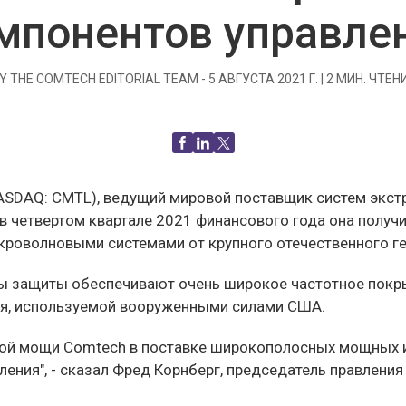
мпонентов управле
Y THE COMTECH EDITORIAL TEAM -
5 АВГУСТА 2021 Г.
|
2
МИН. ЧТЕН
 (NASDAQ: CMTL), ведущий мировой поставщик систем эк
 в четвертом квартале 2021 финансового года она полу
роволновыми системами от крупного отечественного ге
ты защиты обеспечивают очень широкое частотное пок
ия, используемой вооруженными силами США.
ской мощи Comtech в поставке широкополосных мощных 
ения", - сказал Фред Корнберг, председатель правлени