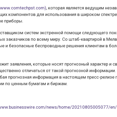
(www.comtechpst.com)
, которая является ведущим не
щих компонентов для использования в широком спектре
ые приборы.
оставщиком систем экстренной помощи следующего поко
 заказчиков по всему миру. Со штаб-квартирой в Мелвил
ые и безопасные беспроводные решения клиентам в боле
жит заявления, которые носят прогнозный характер и 
ественно отличаться от такой прогнозной информации. 
бая прогнозная информация в настоящем пресс-релизе 
ии по ценным бумагам и биржам.
/www.businesswire.com/news/home/20210805005077/en/