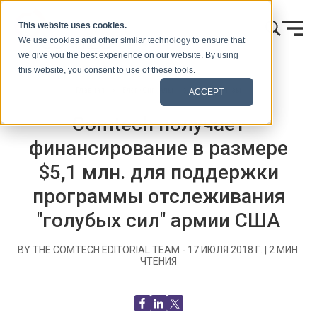
Skip to content
This website uses cookies.
We use cookies and other similar technology to ensure that
we give you the best experience on our website. By using
this website, you consent to use of these tools.
Главная
Блог (Сигналы)
Пресс-релизы
ACCEPT
Comtech получает
финансирование в размере
$5,1 млн. для поддержки
программы отслеживания
"голубых сил" армии США
BY THE COMTECH EDITORIAL TEAM -
17 ИЮЛЯ 2018 Г.
|
2
МИН.
ЧТЕНИЯ