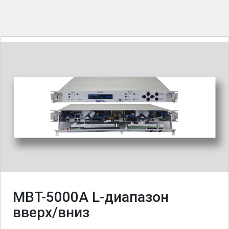
MBT-5000A L-диапазон
вверх/вниз