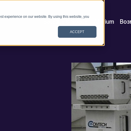
st experience on our website. By using this website, you
Satellite & Space
Allerium
Воз
ACCEPT