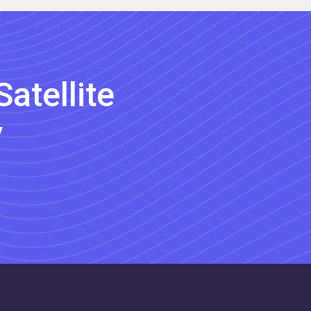
atellite
y