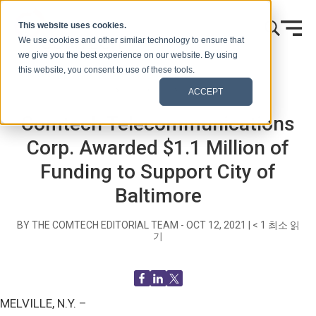
콘텐츠로 건너뛰기
This website uses cookies.
We use cookies and other similar technology to ensure that
we give you the best experience on our website. By using
this website, you consent to use of these tools.
홈
블로그(신호)
보도 자료
ACCEPT
Comtech Telecommunications
Corp. Awarded $1.1 Million of
Funding to Support City of
Baltimore
BY THE COMTECH EDITORIAL TEAM -
OCT 12, 2021
|
< 1
최소 읽
기
MELVILLE, N.Y. –