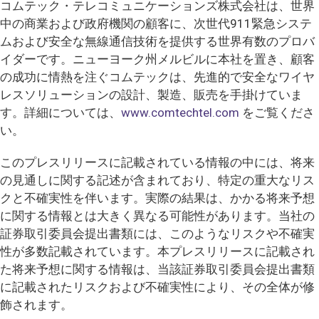
コムテック・テレコミュニケーションズ株式会社は、世界
中の商業および政府機関の顧客に、次世代911緊急システ
ムおよび安全な無線通信技術を提供する世界有数のプロバ
イダーです。ニューヨーク州メルビルに本社を置き、顧客
の成功に情熱を注ぐコムテックは、先進的で安全なワイヤ
レスソリューションの設計、製造、販売を手掛けていま
す。詳細については、
www.comtechtel.com
をご覧くださ
い。
このプレスリリースに記載されている情報の中には、将来
の見通しに関する記述が含まれており、特定の重大なリス
クと不確実性を伴います。実際の結果は、かかる将来予想
に関する情報とは大きく異なる可能性があります。当社の
証券取引委員会提出書類には、このようなリスクや不確実
性が多数記載されています。本プレスリリースに記載され
た将来予想に関する情報は、当該証券取引委員会提出書類
に記載されたリスクおよび不確実性により、その全体が修
飾されます。