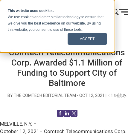
本文へスキップ
This website uses cookies.
We use cookies and other similar technology to ensure that
we give you the best experience on our website. By using
this website, you consent to use of these tools.
ホーム
ブログ（シグナルズ）
プレスリリース
ACCEPT
Comtech Telecommunications
Corp. Awarded $1.1 Million of
Funding to Support City of
Baltimore
BY THE COMTECH EDITORIAL TEAM -
OCT 12, 2021
|
< 1
細読み
MELVILLE, N.Y. –
October 12, 2021– Comtech Telecommunications Corp.