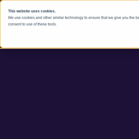
콘텐츠로 건너뛰기
This website uses cookies.
We use cookies and other similar technology to ensure that we give you the be
consent to use of these tools.