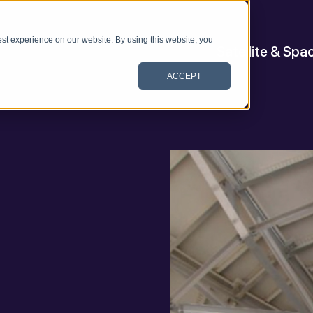
st experience on our website. By using this website, you
Satellite & Spa
ACCEPT