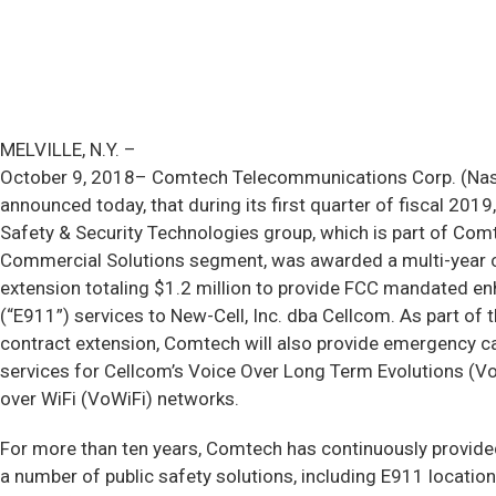
MELVILLE, N.Y. –
October 9, 2018– Comtech Telecommunications Corp. (Na
announced today, that during its first quarter of fiscal 2019,
Safety & Security Technologies group, which is part of Com
Commercial Solutions segment, was awarded a multi-year 
extension totaling $1.2 million to provide FCC mandated e
(“E911”) services to New-Cell, Inc. dba Cellcom. As part of t
contract extension, Comtech will also provide emergency ca
services for Cellcom’s Voice Over Long Term Evolutions (V
over WiFi (VoWiFi) networks.
For more than ten years, Comtech has continuously provide
a number of public safety solutions, including E911 location