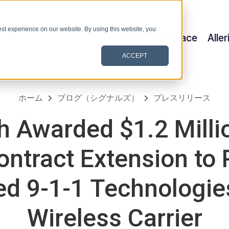
st experience on our website. By using this website, you
Satellite & Space
Alle
ACCEPT
ホーム
ブログ（シグナルズ）
プレスリリース
 Awarded $1.2 Millio
ontract Extension to 
d 9-1-1 Technologies
Wireless Carrier