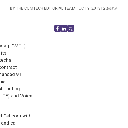
BY THE COMTECH EDITORIAL TEAM -
OCT 9, 2018
|
2
細読み
sdaq: CMTL)
 its
tech’s
contract
nhanced 911
his
ll routing
oLTE) and Voice
d Cellcom with
 and call