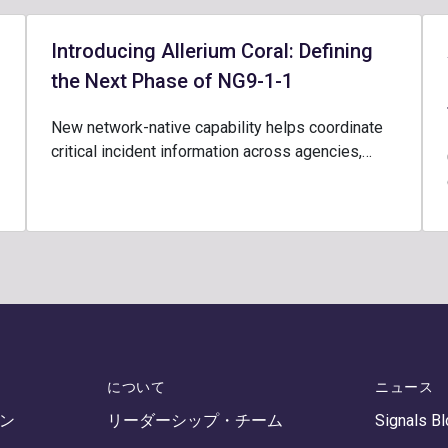
Introducing Allerium Coral: Defining
the Next Phase of NG9-1-1
New network-native capability helps coordinate
critical incident information across agencies,…
について
ニュース
ン
リーダーシップ・チーム
Signals B