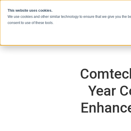
本文へスキップ
This website uses cookies.
We use cookies and other similar technology to ensure that we give you the be
consent to use of these tools.
Comtech
Year C
Enhance