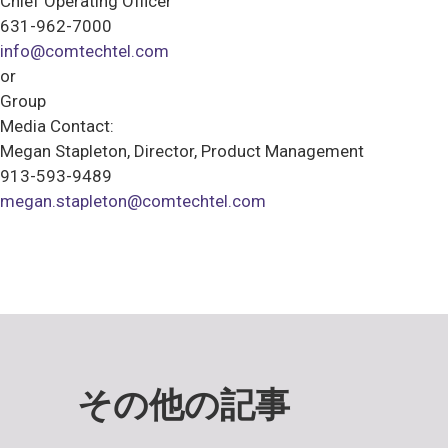
Chief Operating Officer
631-962-7000
info@comtechtel.com
or
Group
Media Contact:
Megan Stapleton, Director, Product Management
913-593-9489
megan.stapleton@comtechtel.com
その他の記事