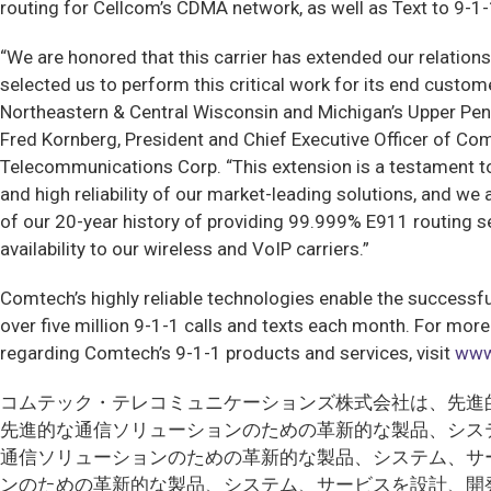
routing for Cellcom’s CDMA network, as well as Text to 9-1-
“We are honored that this carrier has extended our relation
selected us to perform this critical work for its end custom
Northeastern & Central Wisconsin and Michigan’s Upper Peni
Fred Kornberg, President and Chief Executive Officer of Co
Telecommunications Corp. “This extension is a testament to
and high reliability of our market-leading solutions, and we 
of our 20-year history of providing 99.999% E911 routing s
availability to our wireless and VoIP carriers.”
Comtech’s highly reliable technologies enable the successfu
over five million 9-1-1 calls and texts each month. For mor
regarding Comtech’s 9-1-1 products and services, visit
www
コムテック・テレコミュニケーションズ株式会社は、先進
先進的な通信ソリューションのための革新的な製品、シス
通信ソリューションのための革新的な製品、システム、サ
ンのための革新的な製品、システム、サービスを設計、開