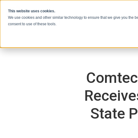
本文へスキップ
This website uses cookies.
We use cookies and other similar technology to ensure that we give you the be
consent to use of these tools.
Comtec
Receives
State P