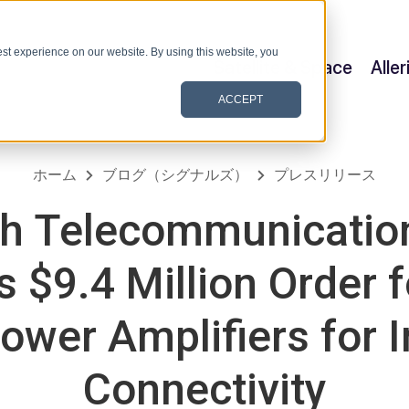
st experience on our website. By using this website, you
Satellite & Space
Alle
ACCEPT
ホーム
ブログ（シグナルズ）
プレスリリース
h Telecommunication
 $9.4 Million Order f
ower Amplifiers for I
Connectivity