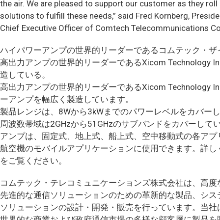
the air. We are pleased to support our customer as they roll
solutions to fulfill these needs,” said Fred Kornberg, Presid
Chief Executive Officer of Comtech Telecommunications Co
ハイパワーアンプの世界的リーダーであるコムテック・ザイコム・テクノ
高出力アンプの世界的リーダーであるXicom Technol
造している。
高出力アンプの世界的リーダーであるXicom Technol
ーアンプを幅広く製造しています。
製品レンジは、8Wから3kWまでのパワーレベルをカバー
周波数帯域は2GHzから51GHzのサブバンドをカバーして
アンプは、固定式、地上式、船上式、空中移動式の各アプ
航空機のモバイルアプリケーションに使用できます。詳し
をご覧ください。
コムテック・テレコミュニケーションズ株式会社は、高度
先進的な通信ソリューションのための革新的な製品、シス
ソリューションの設計・開発・販売を行っています。当社
世界的な商業および政府通信市場の多様な顧客層に製品を