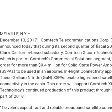
MELVILLE, N.Y. –
December 13, 2017– Comtech Telecommunications Corp. 
announced today that during its second quarter of fiscal 20
Clara, California-based subsidiary, Comtech Xicom Technolog
which is part of Comtech’s Commercial Solutions segment, 
order for more than $9.4 million for Solid-State Power Ampl
(SSPAs) to be used in an airborne, In-Flight Connectivity appl
These Gallium Nitride (GaN) SSPAs enable high-speed satell
connectivity in the cabin. This order will support Comtech 
Technology’s continued production of this product through t
part of 2018.
“Travelers expect fast and reliable broadband satellite conne