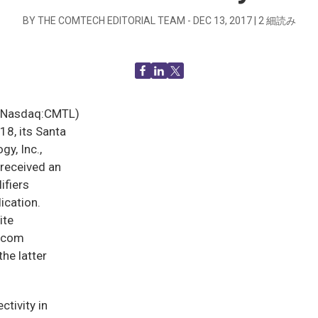
BY THE COMTECH EDITORIAL TEAM -
DEC 13, 2017
|
2
細読み
(Nasdaq:CMTL)
18, its Santa
y, Inc.,
received an
ifiers
ication.
ite
Xicom
he latter
ctivity in