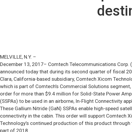
desti
MELVILLE, N.Y. –
December 13, 2017– Comtech Telecommunications Corp. 
announced today that during its second quarter of fiscal 20
Clara, California-based subsidiary, Comtech Xicom Technolog
which is part of Comtech’s Commercial Solutions segment, 
order for more than $9.4 million for Solid-State Power Ampl
(SSPAs) to be used in an airborne, In-Flight Connectivity appl
These Gallium Nitride (GaN) SSPAs enable high-speed satell
connectivity in the cabin. This order will support Comtech 
Technology’s continued production of this product through t
part of 2018.