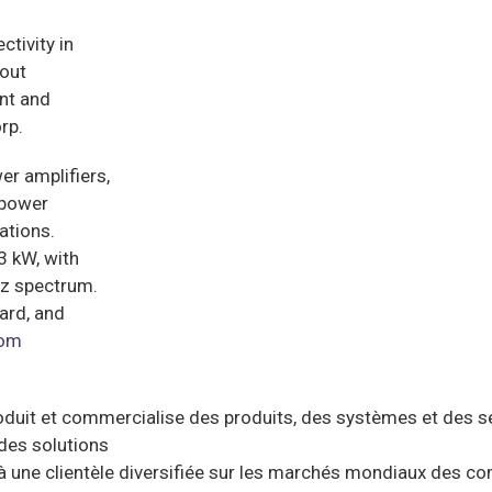
ctivity in
 out
ent and
rp.
er amplifiers,
 power
ations.
 kW, with
Hz spectrum.
ard, and
com
duit et commercialise des produits, des systèmes et des s
des solutions
à une clientèle diversifiée sur les marchés mondiaux des