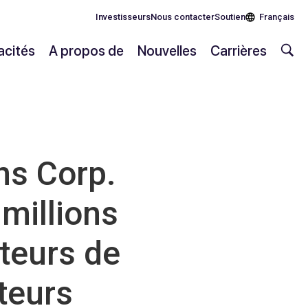
Investisseurs
Nous contacter
Soutien
Français
cités
A propos de
Nouvelles
Carrières
s Corp.
millions
ateurs de
teurs