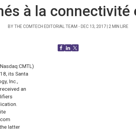
nés à la connectivité 
BY THE COMTECH EDITORIAL TEAM -
DEC 13, 2017
|
2
MIN LIRE
(Nasdaq:CMTL)
18, its Santa
y, Inc.,
received an
ifiers
ication.
ite
Xicom
he latter