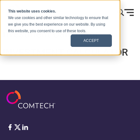
本文へスキップ
This website uses cookies.
We use cookies and other similar technology to ensure that
we give you the best experience on our website. By using
Investment Calculator
this website, you consent to use of these tools.
ACCEPT
INVESTMENT CALCULATOR
フェイスブック
Twitter
リンクトイン