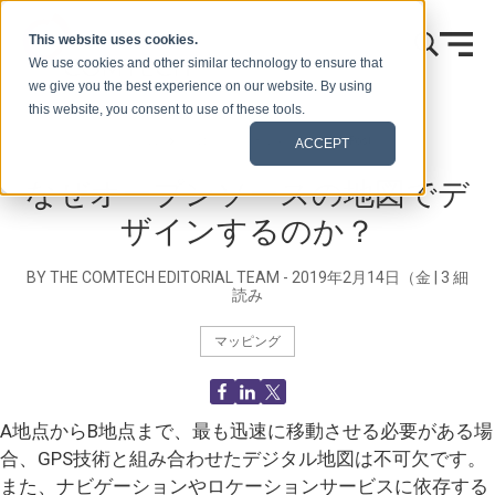
本文へスキップ
This website uses cookies.
We use cookies and other similar technology to ensure that
we give you the best experience on our website. By using
this website, you consent to use of these tools.
ホーム
ブログ（シグナルズ）
Blog Post
ACCEPT
なぜオープンソースの地図でデ
ザインするのか？
BY THE COMTECH EDITORIAL TEAM -
2019年2月14日（金
|
3
細
読み
マッピング
A地点からB地点まで、最も迅速に移動させる必要がある場
合、GPS技術と組み合わせたデジタル地図は不可欠です。
また、ナビゲーションやロケーションサービスに依存する