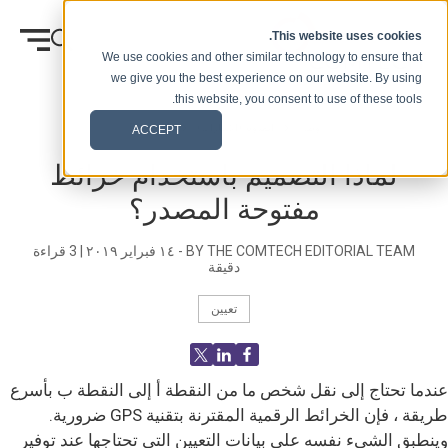
انتقل إلى المحتوى
This website uses cookies.
We use cookies and other similar technology to ensure that
we give you the best experience on our website. By using
this website, you consent to use of these tools.
وطن
المدونة (الإشارات)
Blog Post
ACCEPT
لماذا التصميم باستخدام خرائط
مفتوحة المصدر؟
BY THE COMTECH EDITORIAL TEAM -
١٤ فبراير ٢٠١٩
|
3
قراءة
دقيقة
تعيين
عندما تحتاج إلى نقل شخص ما من النقطة أ إلى النقطة ب بأسرع
طريقة ، فإن الخرائط الرقمية المقترنة بتقنية GPS ضرورية.
وينطبق الشيء نفسه على بيانات التعيين التي تحتاجها عند توفير