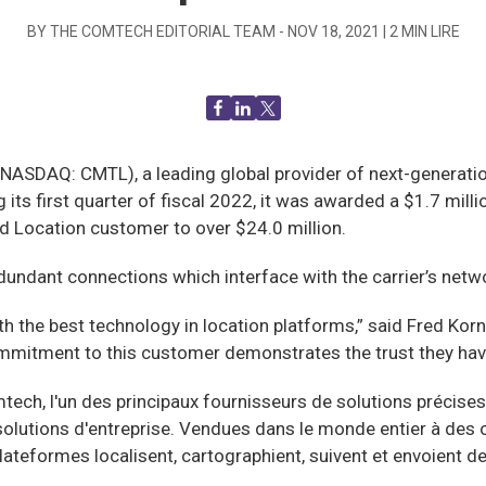
BY THE COMTECH EDITORIAL TEAM -
NOV 18, 2021
|
2
MIN LIRE
SDAQ: CMTL), a leading global provider of next-generati
ts first quarter of fiscal 2022, it was awarded a $1.7 mill
ed Location customer to over $24.0 million.
dundant connections which interface with the carrier’s netwo
h the best technology in location platforms,” said Fred Kor
itment to this customer demonstrates the trust they hav
tech, l'un des principaux fournisseurs de solutions précises
s solutions d'entreprise. Vendues dans le monde entier à de
teformes localisent, cartographient, suivent et envoient des