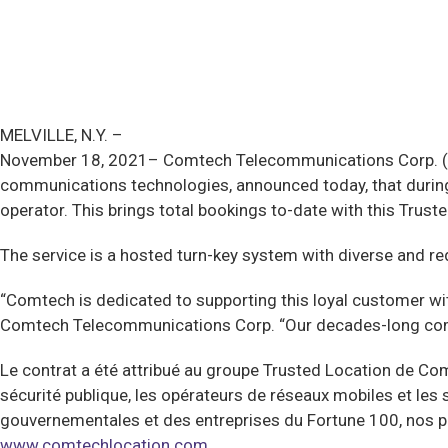
MELVILLE, N.Y. –
November 18, 2021– Comtech Telecommunications Corp. (NA
communications technologies, announced today, that during i
operator. This brings total bookings to-date with this Trust
The service is a hosted turn-key system with diverse and re
“Comtech is dedicated to supporting this loyal customer wit
Comtech Telecommunications Corp. “Our decades-long comm
Le contrat a été attribué au groupe Trusted Location de Com
sécurité publique, les opérateurs de réseaux mobiles et le
gouvernementales et des entreprises du Fortune 100, nos pla
www.comtechlocation.com.