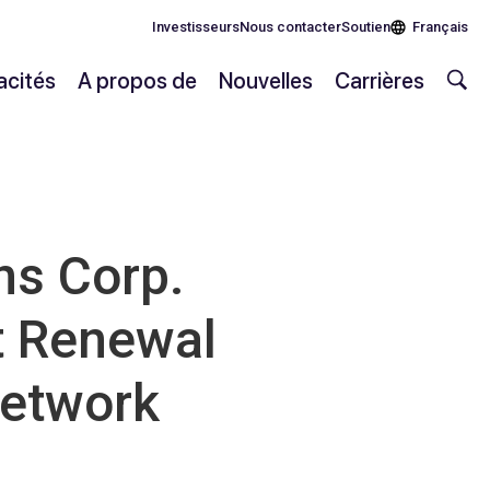
Investisseurs
Nous contacter
Soutien
Français
cités
A propos de
Nouvelles
Carrières
s Corp.
t Renewal
Network