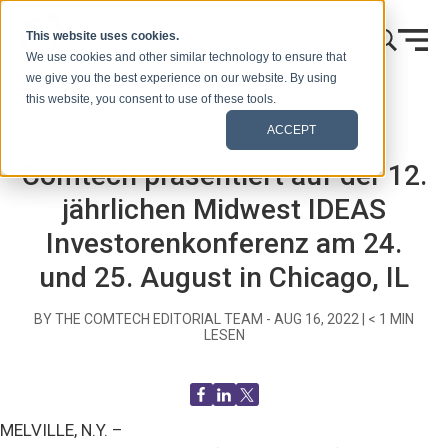
Zum Inhalt springen
This website uses cookies.
We use cookies and other similar technology to ensure that
we give you the best experience on our website. By using
this website, you consent to use of these tools.
Startseite
Blog (Signale)
Mitteilungen an die Presse
ACCEPT
Comtech präsentiert auf der 12.
jährlichen Midwest IDEAS
Investorenkonferenz am 24.
und 25. August in Chicago, IL
BY THE COMTECH EDITORIAL TEAM -
AUG 16, 2022
|
< 1
MIN
LESEN
MELVILLE, N.Y. –