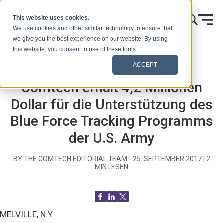
Zum Inhalt springen
This website uses cookies.
We use cookies and other similar technology to ensure that
we give you the best experience on our website. By using
this website, you consent to use of these tools.
Startseite
Blog (Signale)
Mitteilungen an die Presse
ACCEPT
Comtech erhält 4,2 Millionen
Dollar für die Unterstützung des
Blue Force Tracking Programms
der U.S. Army
BY THE COMTECH EDITORIAL TEAM -
25. SEPTEMBER 2017
|
2
MIN LESEN
MELVILLE, N.Y.