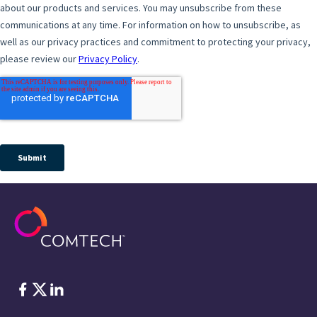
脸书
Twitter
ǞǞǞ