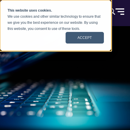
跳到内容
This website uses cookies.
We use cookies and other similar technology to ensure that
we give you the best experience on our website. By using
this website, you consent to use of these tools.
ACCEPT