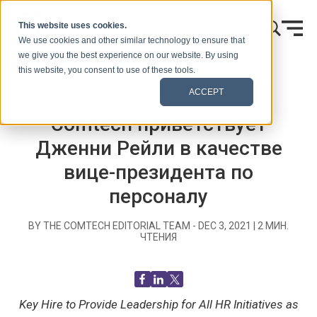
Skip to content
This website uses cookies.
We use cookies and other similar technology to ensure that
we give you the best experience on our website. By using
this website, you consent to use of these tools.
Главная
Блог (Сигналы)
Пресс-релизы
ACCEPT
Comtech приветствует
Дженни Рейли в качестве
вице-президента по
персоналу
BY THE COMTECH EDITORIAL TEAM -
DEC 3, 2021
|
2
МИН.
ЧТЕНИЯ
Key Hire to Provide Leadership for All HR Initiatives as