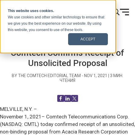
Skip to content
This website uses cookies.
We use cookies and other similar technology to ensure that
we give you the best experience on our website. By using
this website, you consent to use of these tools.
Главная
Блог (Сигналы)
Пресс-релизы
ACCEPT
Comtech Confirms Receipt of
Unsolicited Proposal
BY THE COMTECH EDITORIAL TEAM -
NOV 1, 2021
|
3
МИН.
ЧТЕНИЯ
MELVILLE, N.Y. –
November 1, 2021–
Comtech Telecommunications Corp.
(NASDAQ: CMTL) today confirmed receipt of an unsolicited,
non-binding proposal from Acacia Research Corporation