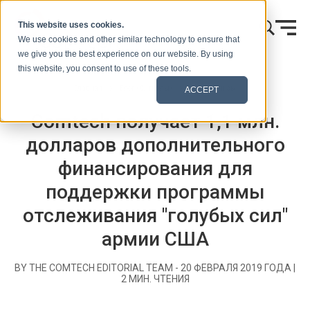
Skip to content
This website uses cookies.
We use cookies and other similar technology to ensure that
we give you the best experience on our website. By using
this website, you consent to use of these tools.
Главная
Блог (Сигналы)
Пресс-релизы
ACCEPT
Comtech получает 1,1 млн.
долларов дополнительного
финансирования для
поддержки программы
отслеживания "голубых сил"
армии США
BY THE COMTECH EDITORIAL TEAM -
20 ФЕВРАЛЯ 2019 ГОДА
|
2
МИН. ЧТЕНИЯ