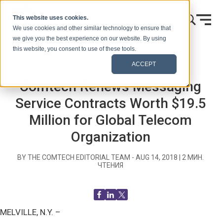
Skip to content
This website uses cookies.
We use cookies and other similar technology to ensure that
we give you the best experience on our website. By using
this website, you consent to use of these tools.
Главная
Блог (Сигналы)
Пресс-релизы
ACCEPT
Comtech Renews Messaging
Service Contracts Worth $19.5
Million for Global Telecom
Organization
BY THE COMTECH EDITORIAL TEAM -
AUG 14, 2018
|
2
МИН.
ЧТЕНИЯ
MELVILLE, N.Y. –