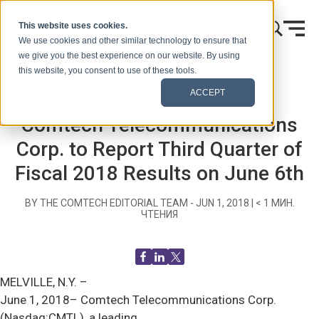
Skip to content
This website uses cookies.
We use cookies and other similar technology to ensure that
we give you the best experience on our website. By using
this website, you consent to use of these tools.
Главная
Блог (Сигналы)
Пресс-релизы
ACCEPT
Comtech Telecommunications
Corp. to Report Third Quarter of
Fiscal 2018 Results on June 6th
BY THE COMTECH EDITORIAL TEAM -
JUN 1, 2018
|
< 1
МИН.
ЧТЕНИЯ
MELVILLE, N.Y. –
June 1, 2018– Comtech Telecommunications Corp.
(Nasdaq:CMTL), a leading