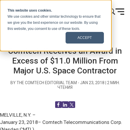
Skip to content
This website uses cookies.
We use cookies and other similar technology to ensure that
we give you the best experience on our website. By using
this website, you consent to use of these tools.
Главная
Блог (Сигналы)
Пресс-релизы
ACCEPT
Comtech Receives an Award in
Excess of $11.0 Million From
Major U.S. Space Contractor
BY THE COMTECH EDITORIAL TEAM -
JAN 23, 2018
|
2
МИН.
ЧТЕНИЯ
MELVILLE, N.Y. –
January 23, 2018– Comtech Telecommunications Corp.
(Nasdaq:CMTL)