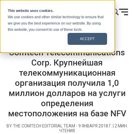
Skip to content
This website uses cookies.
We use cookies and other similar technology to ensure that
we give you the best experience on our website. By using
this website, you consent to use of these tools.
Главная
Блог (Сигналы)
Пресс-релизы
ACCEPT
Comtech Telecommunications
Corp. Крупнейшая
телекоммуникационная
организация получила 1,0
миллион долларов на услуги
определения
местоположения на базе NFV
BY THE COMTECH EDITORIAL TEAM -
9 ЯНВАРЯ 2018 Г.
|
2
МИН.
ЧТЕНИЯ