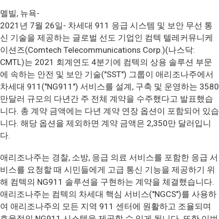
멜빌, 뉴욕-
2021년 7월 26일- 차세대 911 응급 시스템 및 보안 무선 통
신 기술을 제공하는 글로벌 선도 기업인 컴텍 텔레커뮤니케
이션즈(Comtech Telecommunications Corp.)(나스닥:
CMTL)는 2021 회계연도 4분기에 컴텍의 상용 솔루션 부문
에 속하는 안전 및 보안 기술("SST") 그룹이 애리조나주에서
차세대 911("NG911") 서비스를 설계, 구축 및 운영하는 3580
만달러 규모의 다년간 주 전체 계약을 수주했다고 발표했습
니다. 총 계약 금액에는 다년 계약 연장 옵션이 포함되어 있습
니다. 해당 옵션을 제외하면 계약 금액은 2,350만 달러입니
다.
애리조나주는 경찰, 소방, 응급 의료 서비스를 포함한 응급 서
비스를 요청할 때 시민들에게 고급 통신 기능을 제공하기 위
해 컴텍의 NG911 솔루션을 구현하는 계약을 체결했습니다.
애리조나주는 컴텍의 차세대 핵심 서비스("NGCS")를 사용하
여 애리조나주의 모든 지역 911 센터에 원활하고 조율되며
효율적인 NG911 시스템을 제공할 수 있게 됩니다. 또한 이번