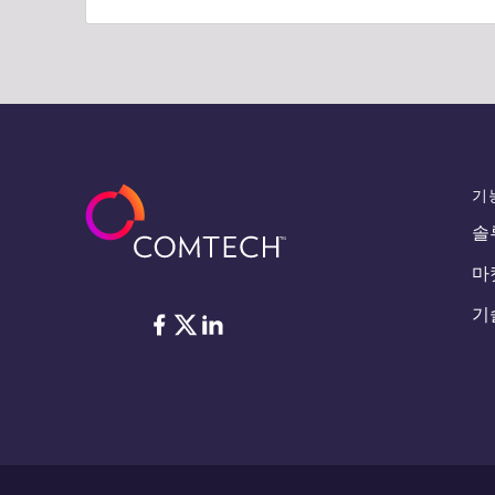
기
솔
마
기
Facebook
Twitter
LinkedIn