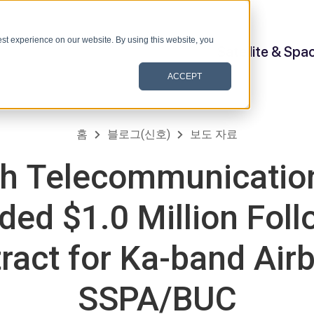
st experience on our website. By using this website, you
Satellite & Spa
ACCEPT
홈
블로그(신호)
보도 자료
h Telecommunication
ed $1.0 Million Fol
ract for Ka-band Air
SSPA/BUC