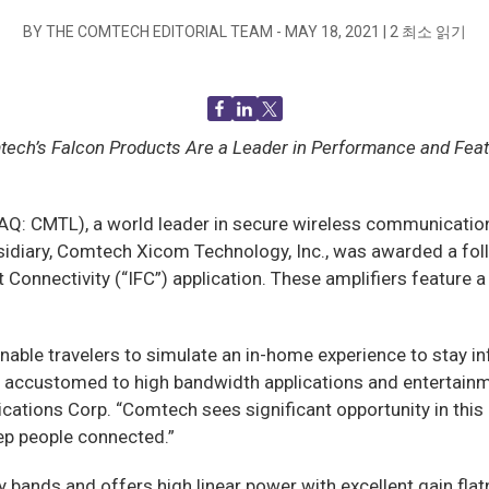
BY THE COMTECH EDITORIAL TEAM -
MAY 18, 2021
|
2
최소 읽기
ech’s Falcon Products Are a Leader in Performance and Fea
CMTL), a world leader in secure wireless communications 
ubsidiary, Comtech Xicom Technology, Inc., was awarded a fol
 Connectivity (“IFC”) application. These amplifiers feature 
nable travelers to simulate an in-home experience to stay in
accustomed to high bandwidth applications and entertainme
ations Corp. “Comtech sees significant opportunity in this
ep people connected.”
nds and offers high linear power with excellent gain flat