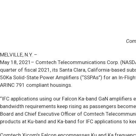
Comt
MELVILLE, N.Y. –
May 18, 2021– Comtech Telecommunications Corp. (NASDAQ: 
quarter of fiscal 2021, its Santa Clara, California-based s
50Ka Solid-State Power Amplifiers (“SSPAs”) for an In-Flight
ARINC 791 compliant housings.
“IFC applications using our Falcon Ka-band GaN amplifiers e
bandwidth requirements keep rising as passengers become 
Board and Chief Executive Officer of Comtech Telecommunic
products at Ku-band and Ka-band for IFC applications to ke
Comtech Xicom’s Falcon encompasses Ku and Ka frequency ba