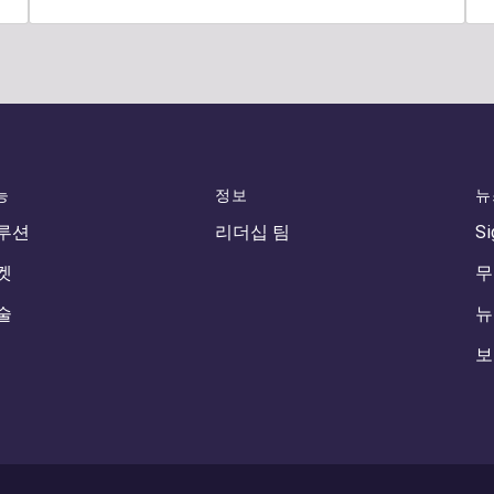
능
정보
뉴
루션
리더십 팀
Si
켓
무
술
뉴
보