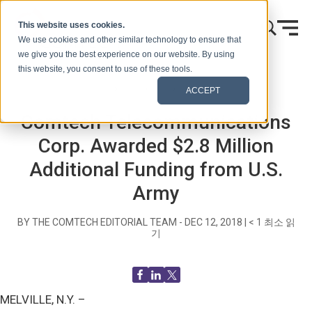
콘텐츠로 건너뛰기
This website uses cookies.
We use cookies and other similar technology to ensure that
we give you the best experience on our website. By using
this website, you consent to use of these tools.
홈
블로그(신호)
보도 자료
ACCEPT
Comtech Telecommunications
Corp. Awarded $2.8 Million
Additional Funding from U.S.
Army
BY THE COMTECH EDITORIAL TEAM -
DEC 12, 2018
|
< 1
최소 읽
기
MELVILLE, N.Y. –