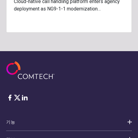
Cloud-native call handling platform enters agency
deployment as NG9-1-1 modernization…
Facebook
Twitter
LinkedIn
기능