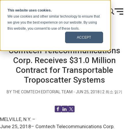
콘텐츠로 건너뛰기
This website uses cookies.
We use cookies and other similar technology to ensure that
we give you the best experience on our website. By using
this website, you consent to use of these tools.
홈
블로그(신호)
보도 자료
ACCEPT
Comtech Telecommunications
Corp. Receives $31.0 Million
Contract for Transportable
Troposcatter Systems
BY THE COMTECH EDITORIAL TEAM -
JUN 25, 2018
|
2
최소 읽기
MELVILLE, N.Y. –
June 25, 2018– Comtech Telecommunications Corp.