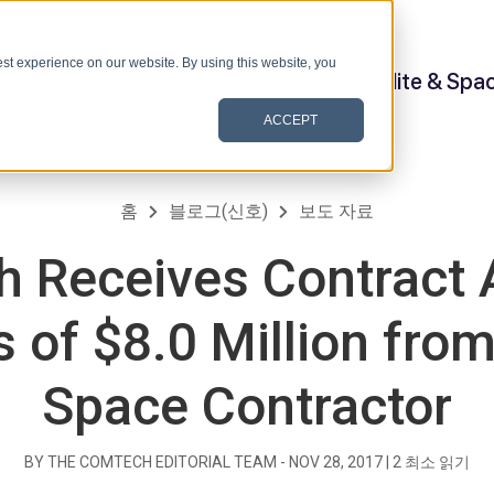
st experience on our website. By using this website, you
Satellite & Spa
ACCEPT
홈
블로그(신호)
보도 자료
 Receives Contract 
 of $8.0 Million fro
Space Contractor
BY THE COMTECH EDITORIAL TEAM -
NOV 28, 2017
|
2
최소 읽기