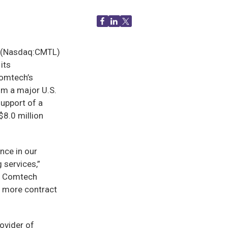
 (Nasdaq:CMTL)
its
Comtech’s
om a major U.S.
upport of a
$8.0 million
nce in our
 services,”
of Comtech
 more contract
ovider of