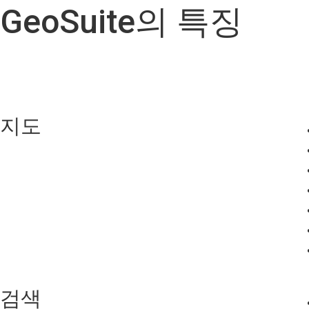
GeoSuite의 특징
지도
검색