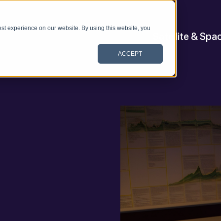
st experience on our website. By using this website, you
Satellite & Spa
ACCEPT