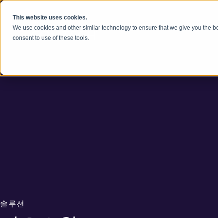
콘텐츠로 건너뛰기
This website uses cookies.
We use cookies and other similar technology to ensure that we give you the be
consent to use of these tools.
솔루션